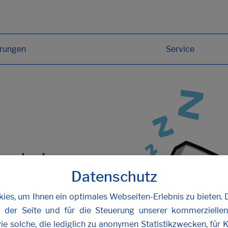
erungen
Service
funden!
Datenschutz
oder
kontaktieren Sie uns
.
es, um Ihnen ein optimales Webseiten-Erlebnis zu bieten. 
b der Seite und für die Steuerung unserer kommerzielle
ie solche, die lediglich zu anonymen Statistikzwecken, für 