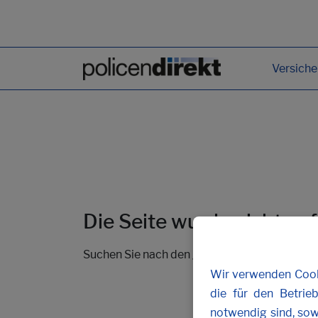
Versich
Die Seite wurde nicht ge
Suchen Sie nach den gewünschten Inhalten 
Wir verwenden Cooki
die für den Betrie
notwendig sind, sow