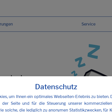
erungen
Service
funden!
Datenschutz
oder
kontaktieren Sie uns
.
es, um Ihnen ein optimales Webseiten-Erlebnis zu bieten. 
b der Seite und für die Steuerung unserer kommerzielle
ie solche, die lediglich zu anonymen Statistikzwecken, für 