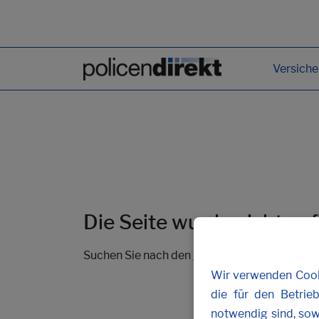
Versich
Die Seite wurde nicht ge
Suchen Sie nach den gewünschten Inhalten 
Wir verwenden Cooki
die für den Betrie
notwendig sind, sow