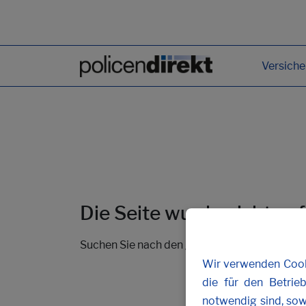
Versich
Die Seite wurde nicht ge
Suchen Sie nach den gewünschten Inhalten 
Wir verwenden Cooki
die für den Betrie
notwendig sind, sow