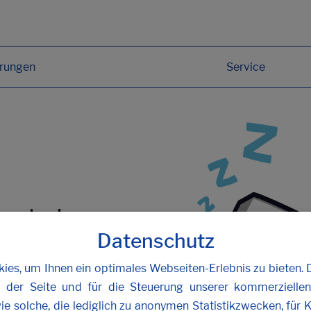
erungen
Service
funden!
Datenschutz
oder
kontaktieren Sie uns
.
es, um Ihnen ein optimales Webseiten-Erlebnis zu bieten. 
b der Seite und für die Steuerung unserer kommerzielle
ie solche, die lediglich zu anonymen Statistikzwecken, für 