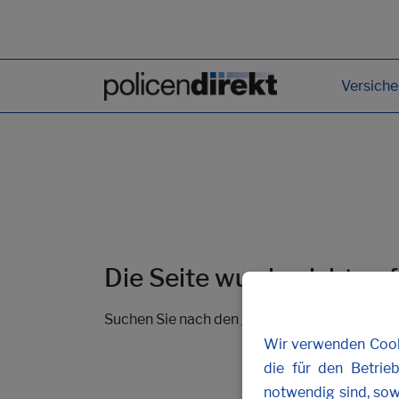
Versich
Die Seite wurde nicht ge
Suchen Sie nach den gewünschten Inhalten 
Wir verwenden Cooki
die für den Betrie
notwendig sind, sow