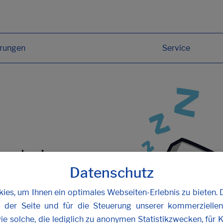
erungen
Service
funden!
Datenschutz
oder
kontaktieren Sie uns
.
es, um Ihnen ein optimales Webseiten-Erlebnis zu bieten. 
b der Seite und für die Steuerung unserer kommerzielle
ie solche, die lediglich zu anonymen Statistikzwecken, für 